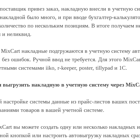
поставщик привез заказ, накладную внесли в учетную си
накладной было много, и при вводе бухгалтер-калькулят
количество по нескольким позициям. В итоге получаем 
ы и неликвид.
MixCart накладные подгружаются в учетную систему авт
 без ошибок. Ручной ввод не требуется. Для этого MixCar
ными системами iiko, r-keeper, poster, tillypad и 1C.
 выгрузить накладную в учетную систему через MixC
 настройке системы данные из прайс-листов ваших пос
ваниями товаров в вашей учетной системе.
ixCart вы можете создать одну или несколько накладных и
ной кнопкой или настроить автовыгрузку накладных сра