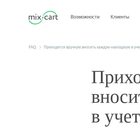
Возможности
Клиенты
FAQ
Приходится вручную вносить каждую накладную в уч
Прихо
вноси
в уче