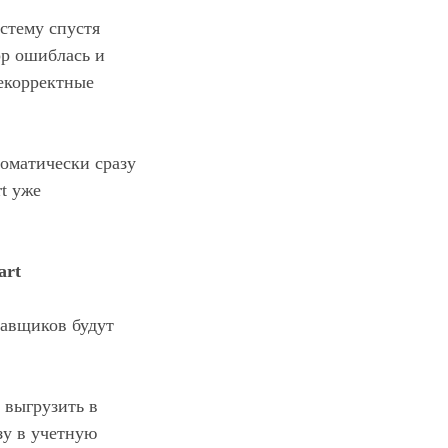
стему спустя
ор ошиблась и
некорректные
оматически сразу
t уже
art
тавщиков будут
 выгрузить в
зу в учетную