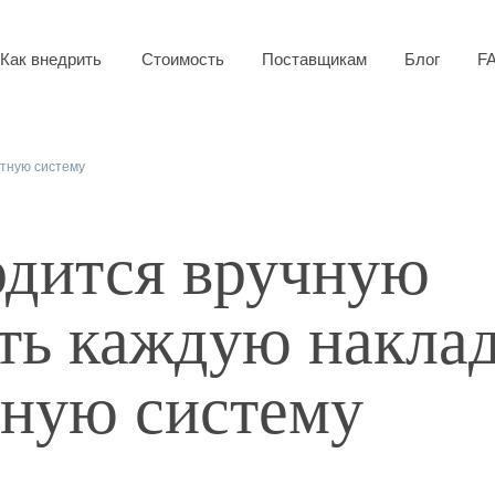
Как внедрить
Стоимость
Поставщикам
Блог
F
етную систему
дится вручную
ть каждую накла
тную систему